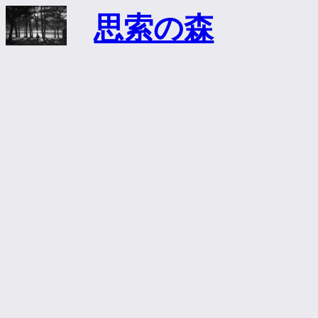
内
思索の森
容
を
ス
キ
ッ
プ