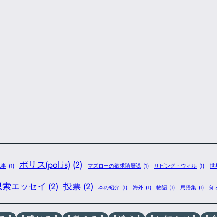
ポリス(pol.is)
(2)
記事
(1)
マズローの欲求階層説
(1)
リビング・ウィル
(1)
世
思索エッセイ
(2)
投票
(2)
本の紹介
(1)
海外
(1)
物語
(1)
用語集
(1)
知