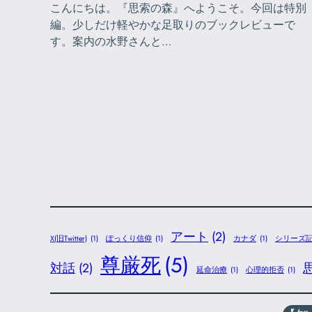
こんにちは。『思索の森』へようこそ。今回は特別
編。少しだけ軽やかな足取りのブックレビューで
す。案内の水野さんと…
アート
(2)
X(旧Twitter)
(1)
ぽっくり信仰
(1)
カナダ
(1)
シリーズ
尊厳死
(5)
対話
(2)
延命治療
(1)
心理的拒否
(1)