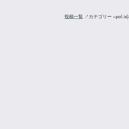
投稿一覧
カテゴリー
pol.i
思索の森
尊厳死を考え、今をどう生きるかを見つめ直す